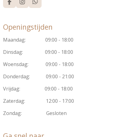
F
I
W
a
n
h
c
s
a
e
t
t
Openingstijden
b
a
s
o
g
A
o
r
p
Maandag: 09:00 - 18:00
k
a
p
m
Dinsdag: 09:00 - 18:00
Woensdag: 09:00 - 18:00
Donderdag: 09:00 - 21:00
Vrijdag: 09:00 - 18:00
Zaterdag: 12:00 - 17:00
Zondag: Gesloten
Ga snel naar