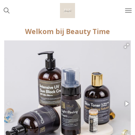
Ga
direct
naar
de
Welkom bij Beauty Time
hoofdinhoud