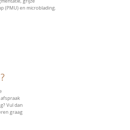
mentatie, grijze
 (PMU) en microblading.
?
e
 afspraak
g? Vul dan
teren graag