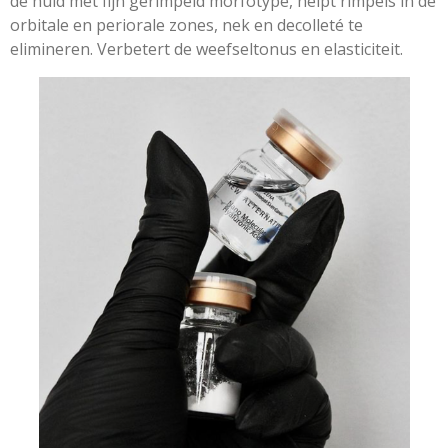
de huid met fijn gerimpeld morfotype, helpt rimpels in de
orbitale en periorale zones, nek en decolleté te
elimineren. Verbetert de weefseltonus en elasticiteit.