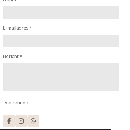
E-mailadres *
Bericht *
Verzenden
F
I
W
a
n
h